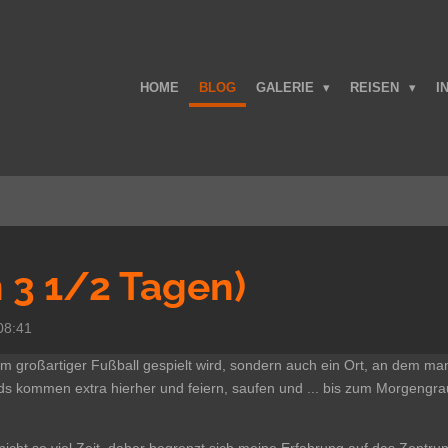
HOME
BLOG
GALERIE
REISEN
I
n 3 1/2 Tagen)
08:41
 dem großartiger Fußball gespielt wird, sondern auch ein Ort, an dem ma
ds kommen extra hierher und feiern, saufen und ... bis zum Morgengra
icht so viel Zeit, daher begrenzt sich meine Erfahrung auf das Zentrum