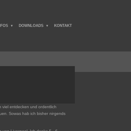
NFOS
DOWNLOADS
KONTAKT
n viel entdecken und ordentlich
uen. Sowas hab ich bisher nirgends
 von Liverpool. Ich denke 5 - 6