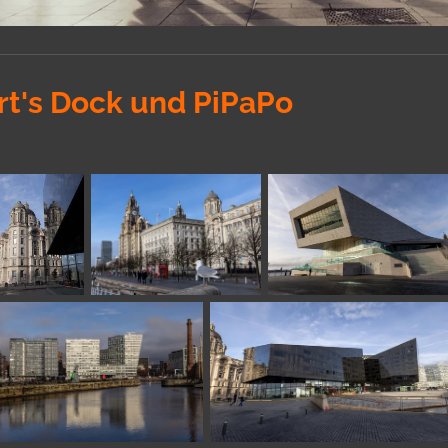
rt's Dock und PiPaPo