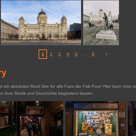
1
2
3
4
5
8
ry
st ein absolutes Must-See für alle Fans der Fab Four! Hier kann man e
n ihrer Musik und Geschichte begeistern lassen.