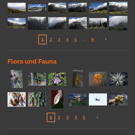
1
2
3
4
5
9
Flora und Fauna
1
2
3
4
5