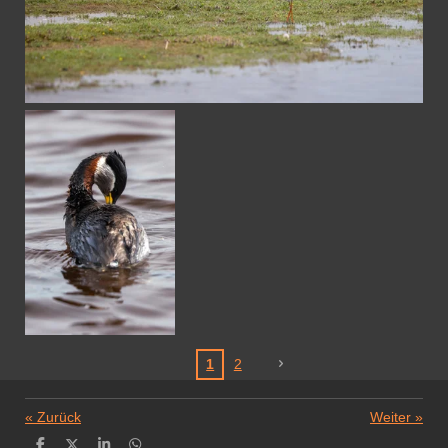
1
2
«
Zurück
Weiter
»