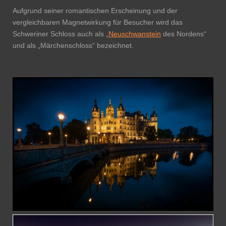
Aufgrund seiner romantischen Erscheinung und der
vergleichbaren Magnetwirkung für Besucher wird das
Schweriner Schloss auch als „
Neuschwanstein
des Nordens“
und als „Märchenschloss“ bezeichnet.