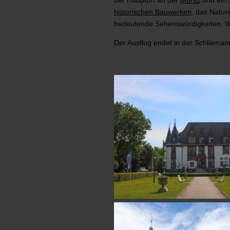
historischen Bauwerken
, das Natur
bedeutende Sehenswürdigkeiten. W
Der Ausflug endet in der Schliem