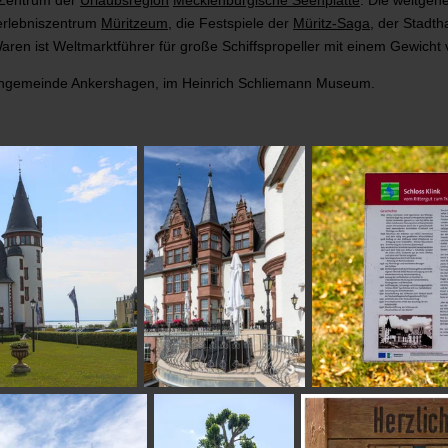
erlebniszentrum
Müritzeum
, die Festspiele der
Müritz-Saga
, der Stadth
aren ist
Weltmarktführer für große Schiffspropeller mit einem Gewicht
anngemeinde Ankershagen, im Heinrich Schliemann Museum.