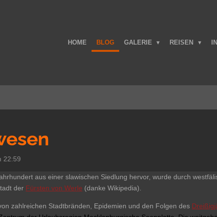
HOME
BLOG
GALERIE
REISEN
I
wesen
m 22:59
Jahrhundert aus einer slawischen
Siedlung hervor, wurde durch westfäl
tadt der
Fürsten von Werle
(danke Wikipedia).
m von zahlreichen Stadtbränden, Epidemien und den Folgen des
Dreißigj
 Zentrum der
Urlaubsregion
Mecklenburgische Seenplatte
. Die weitgehe