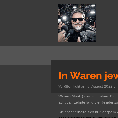
Zum
Hauptinhalt
springen
In Waren je
Veröffentlicht am 8. August 2022 u
Waren (Müritz) ging im frühen 13. 
acht Jahrzehnte lang die Residenzs
Die Stadt erholte sich nur langsa
der Hauptort an der
Müritz
und ein