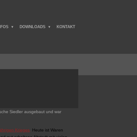
NFOS
DOWNLOADS
KONTAKT
ische Siedler
ausgebaut und war
ährigen Krieges
.
Heute ist Waren
nd gut erhaltene Altstadt mit vielen